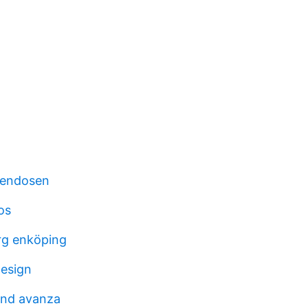
vendosen
os
erg enköping
esign
and avanza