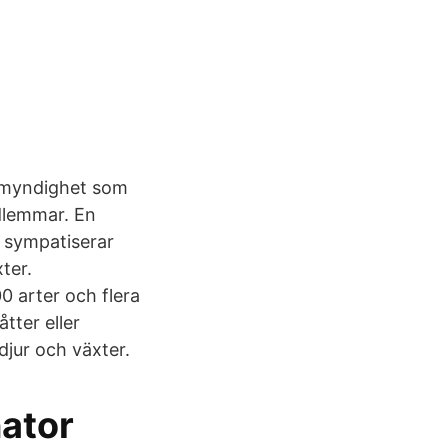
e/myndighet som
dlemmar. En
m sympatiserar
ter.
0 arter och flera
tter eller
djur och växter.
nator