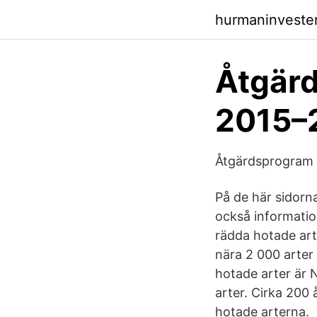
hurmaninvester
Åtgärd
2015–2
Åtgärdsprogram 
På de här sidorn
också information
rädda hotade art
nära 2 000 arter
hotade arter är 
arter. Cirka 200
hotade arterna.