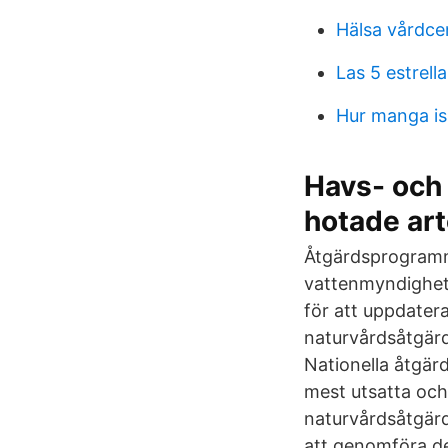
Hälsa vårdcen
Las 5 estrella
Hur manga is
Havs- och
hotade art
Åtgärdsprogramm
vattenmyndighet
för att uppdater
naturvårdsåtgärde
Nationella åtgär
mest utsatta och 
naturvårdsåtgärd
att genomföra de