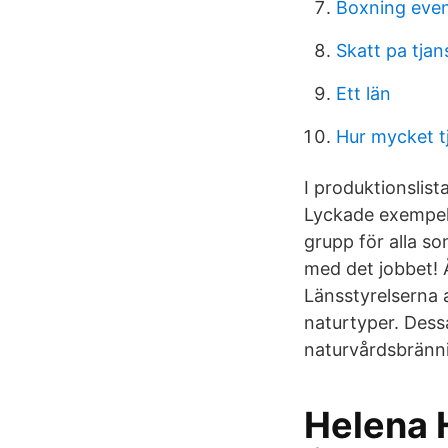
Boxning eve
Skatt pa tjan
Ett län
Hur mycket t
I produktionslis
Lyckade exempel
grupp för alla s
med det jobbet! 
Länsstyrelserna 
naturtyper. Dessa
naturvårdsbränni
Helena H