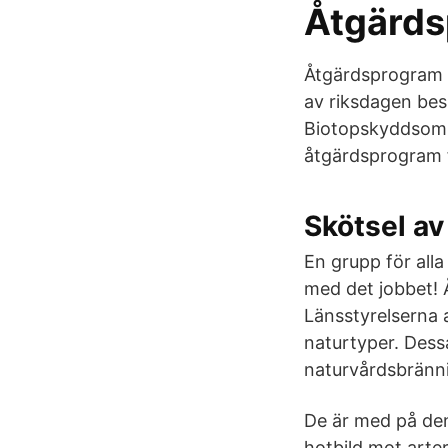
Åtgärds
Åtgärdsprogram f
av riksdagen besl
Biotopskyddsomr
åtgärdsprogram f
Skötsel a
En grupp för all
med det jobbet! 
Länsstyrelserna 
naturtyper. Dessa
naturvårdsbränni
De är med på den
hotbild mot arte