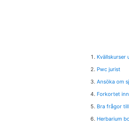
Kvällskurser 
Pwc jurist
Ansöka om s
Forkortet in
Bra frågor til
Herbarium b