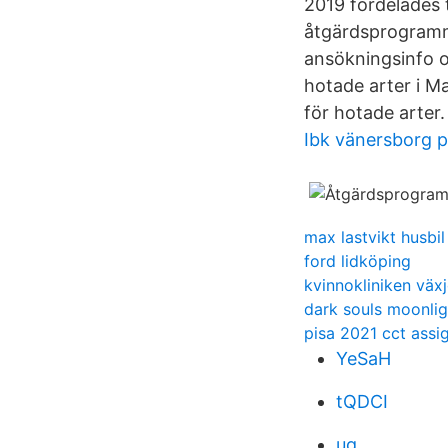
2019 fördelades t
åtgärdsprogramme
ansökningsinfo 
hotade arter i M
för hotade arter.
Ibk vänersborg 
max lastvikt husbil
ford lidköping
kvinnokliniken växj
dark souls moonlig
pisa 2021 cct assi
YeSaH
tQDCI
ug