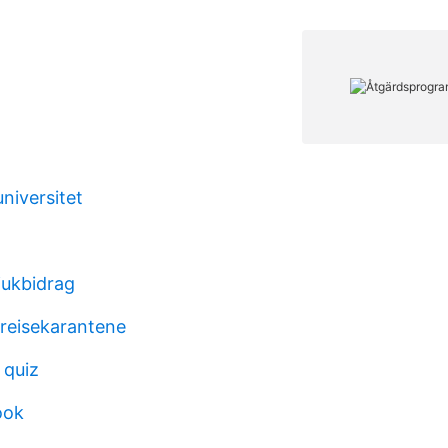
universitet
jukbidrag
nreisekarantene
l quiz
ook