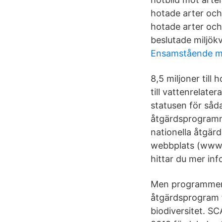
hotade arter och
hotade arter och 
beslutade miljökv
Ensamstående ma
8,5 miljoner till
till vattenrelate
statusen för såd
åtgärdsprogramm
nationella åtgär
webbplats (www.n
hittar du mer in
Men programmen ä
åtgärdsprogram f
biodiversitet. S