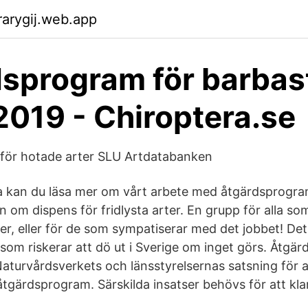
arygij.web.app
sprogram för barbast
019 - Chiroptera.se
för hotade arter SLU Artdatabanken
a kan du läsa mer om vårt arbete med åtgärdsprogram
 om dispens för fridlysta arter. En grupp för alla so
er, eller för de som sympatiserar med det jobbet! Det
 som riskerar att dö ut i Sverige om inget görs. Åtgä
Naturvårdsverkets och länsstyrelsernas satsning för 
 åtgärdsprogram. Särskilda insatser behövs för att kl