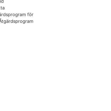
ed
tta
ärdsprogram för
a Åtgärdsprogram