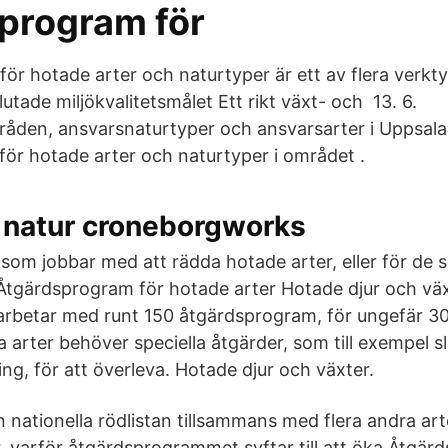
program för
ör hotade arter och naturtyper är ett av flera verkty
utade miljökvalitetsmålet Ett rikt växt- och 13. 6.
åden, ansvarsnaturtyper och ansvarsarter i Uppsala
ör hotade arter och naturtyper i området .
v natur croneborgworks
a som jobbar med att rädda hotade arter, eller för de
Åtgärdsprogram för hotade arter Hotade djur och väx
arbetar med runt 150 åtgärdsprogram, för ungefär 30
 arter behöver speciella åtgärder, som till exempel slå
ng, för att överleva. Hotade djur och växter.
 nationella rödlistan tillsammans med flera andra ar
r, varför åtgärdsprogrammet syftar till att öka Åtgär