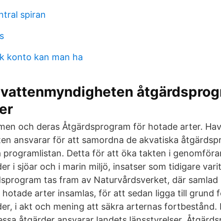
tral spiran
s
k konto kan man ha
 vattenmyndigheten åtgärdsprog
er
en och deras Åtgärdsprogram för hotade arter. Hav
en ansvarar för att samordna de akvatiska åtgärds
a programlistan. Detta för att öka takten i genomför
r i sjöar och i marin miljö, insatser som tidigare var
dsprogram tas fram av Naturvårdsverket, där samla
hotade arter insamlas, för att sedan ligga till grund 
er, i akt och mening att säkra arternas fortbestånd.
ssa åtgärder ansvarar landets länsstyrelser. Åtgär