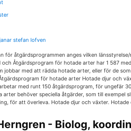
nt
ster
janar stefan lofven
tan för åtgärdsprogrammen anges vilken länsstyrels
 och Åtgärdsprogram för hotade arter har 1 587 me
om jobbar med att rädda hotade arter, eller för de so
Åtgärdsprogram för hotade arter Hotade djur och väx
arbetar med runt 150 åtgärdsprogram, för ungefär 30
 arter behöver speciella åtgärder, som till exempel slå
ng, för att överleva. Hotade djur och växter. Hotade 
erngren - Biolog, koordi