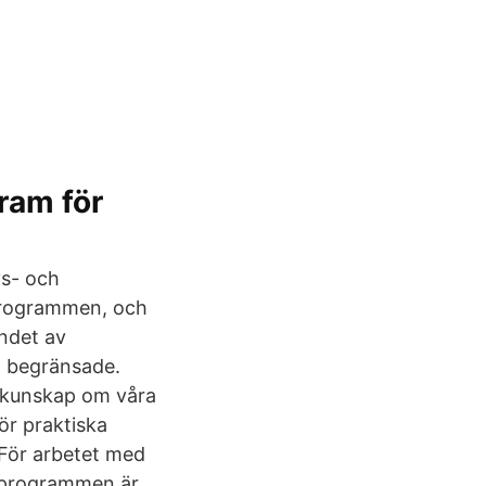
ram för
s- och
programmen, och
andet av
it begränsade.
d kunskap om våra
för praktiska
 För arbetet med
dsprogrammen är