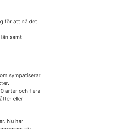
g för att nå det
 län samt
 som sympatiserar
ter.
0 arter och flera
tter eller
ter. Nu har
dsprogram för