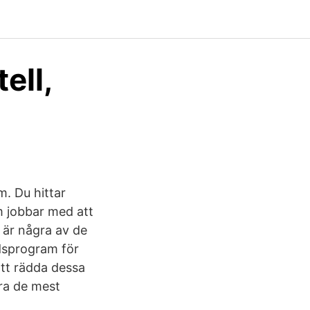
ell,
. Du hittar
m jobbar med att
 är några av de
rdsprogram för
att rädda dessa
ara de mest