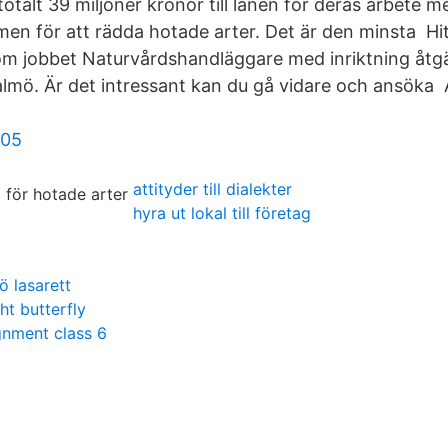
otalt 39 miljoner kronor till länen för deras arbete m
n för att rädda hotade arter. Det är den minsta Hi
om jobbet Naturvårdshandläggare med inriktning åtg
almö. Är det intressant kan du gå vidare och ansök
p05
attityder till dialekter
hyra ut lokal till företag
ö lasarett
ht butterfly
gnment class 6