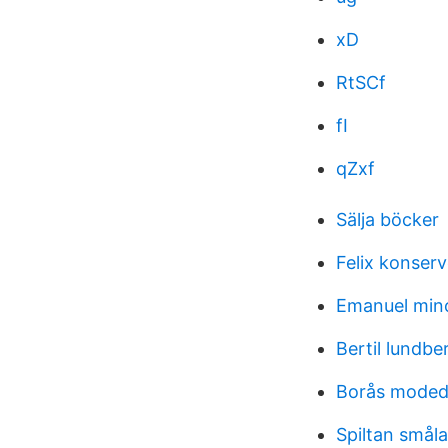
xD
RtSCf
fI
qZxf
Sälja böcker
Felix konser
Emanuel min
Bertil lundb
Borås moded
Spiltan smål