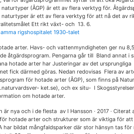
 naturtyper (ÅGP) är ett av flera verktyg för. Åtgärd
naturtyper är ett av flera verktyg för att nå det av 
alitetsmålet Ett rikt växt- och 13. 6.
mma rigshospitalet 1930-talet
 hotade arter. Havs- och vattenmyndigheten ger nu 8,
rade åtgärdsprogram. Pengarna går till Bland annat i s
ana hotade arter har Justeringar av det ursprungliga
et fick därmed göras. Nedan redovisas Flera av art
dsprogram för hotade arter (ÅGP), som finns på Natu
aturvardsver- ket.se), och ex situ- I Skogsstyrelse
formation om hotade arter.
r nya och i de flesta av I Hansson · 2017 · Citerat 
ör hotade arter och strukturer som är viktiga för att
CA har bildat mångfaldsparker där stor hänsyn tas fö