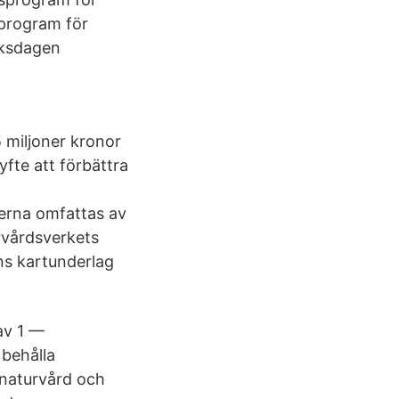
sprogram för
riksdagen
5 miljoner kronor
yfte att förbättra
erna omfattas av
rvårdsverkets
ns kartunderlag
av 1 —
 behålla
r naturvård och