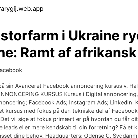
arygij.web.app
storfarm i Ukraine r
ne: Ramt af afrikansk
Facebook
på sin Avanceret Facebook annoncering kursus v. H
ANNONCERING KURSUS Kursus i Digital annoncering
oncering; Facebook Ads; Instagram Ads; LinkedIn Ku
ret kursus med fokus på den tekniske del af Facebook
et vil sige at fokus primært er på hvordan du får di
re leads eller mere kendskab til din forretning? Få et
asset dine behov. Headquarters: Odense C, Syddanm