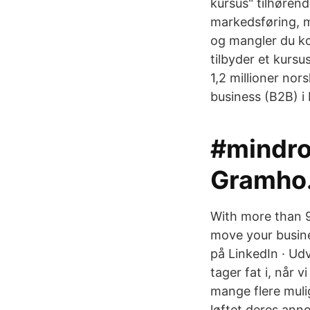
kursus" tilhørend
markedsføring, m
og mangler du ko
tilbyder et kurs
1,2 millioner nor
business (B2B) i
#mindro
Gramho
With more than 9
move your busin
på LinkedIn · Ud
tager fat i, når 
mange flere muli
løftet deres anno