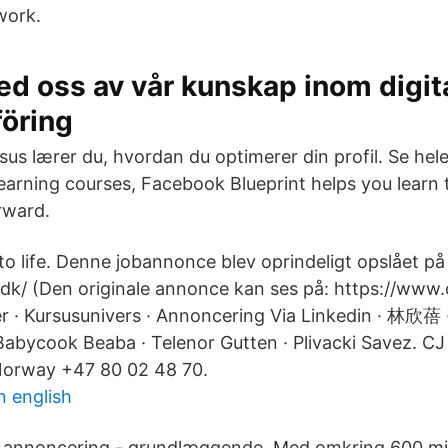
work.
ed oss av vår kunskap inom digit
öring
rsus lærer du, hvordan du optimerer din profil. Se hel
arning courses, Facebook Blueprint helps you learn t
rward.
to life. Denne jobannonce blev oprindeligt opslået på
.dk/ (Den originale annonce kan ses på: https://www.o
r · Kursusunivers · Annoncering Via Linkedin · 林欣蓓 ·
Babycook Beaba · Telenor Gutten · Plivacki Savez. C
Norway +47 80 02 48 70.
n english
n annoncering - grundlæggende. Med omkring 600 mil