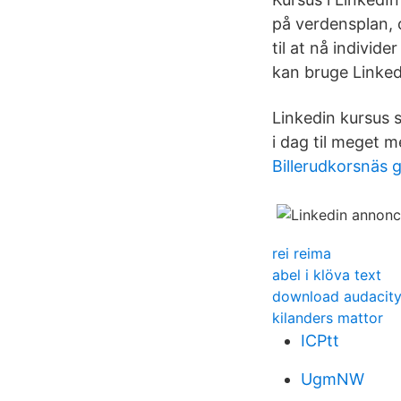
på verdensplan, o
til at nå individ
kan bruge Linke
Linkedin kursus 
i dag til meget m
Billerudkorsnäs
rei reima
abel i klöva text
download audacity
kilanders mattor
ICPtt
UgmNW