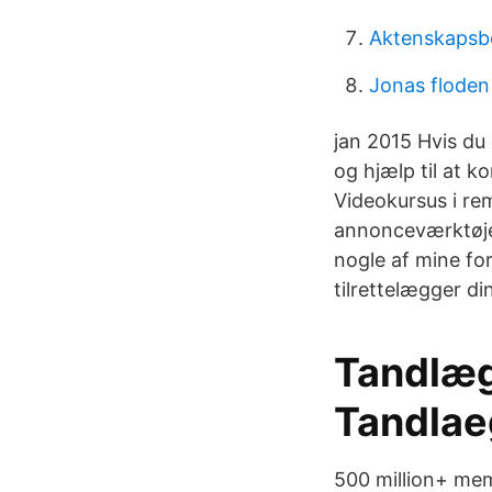
Aktenskapsb
Jonas floden
jan 2015 Hvis du
og hjælp til at 
Videokursus i r
annonceværktøjer
nogle af mine for
tilrettelægger di
Tandlæg
Tandlae
500 million+ mem