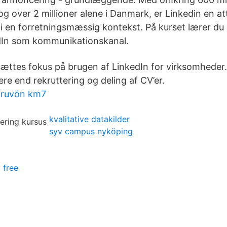
g over 2 millioner alene i Danmark, er Linkedin en at
er i en forretningsmæssig kontekst. På kurset lærer d
dIn som kommunikationskanal.
sættes fokus på brugen af LinkedIn for virksomheder.
ere end rekruttering og deling af CV’er.
 gruvön km7
kvalitative datakilder
syv campus nyköping
 free