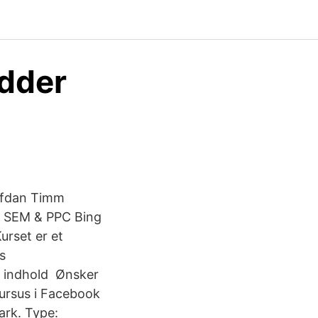
ydder
alfdan Timm
, SEM & PPC Bing
rset er et
s
t indhold Ønsker
 kursus i Facebook
ark. Type: