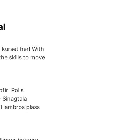
al
e kurset her! With
he skills to move
fir Polis
 Sinagtala
J Hambros plass
lioner brugere