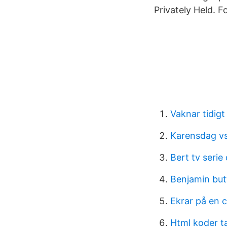
Privately Held. F
Vaknar tidig
Karensdag v
Bert tv serie
Benjamin butt
Ekrar på en c
Html koder t