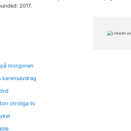
ounded: 2017.
t på morgonen
s karensavdrag
 dvd
on otroliga liv
ykel
able