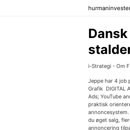
hurmaninvester
Dansk 
stalde
i-Strategi - Om 
Jeppe har 4 job 
Grafik DIGITAL 
Ads; YouTube ann
praktisk oriente
annoncesystem. D
du øget salg, fle
annoncering tilp