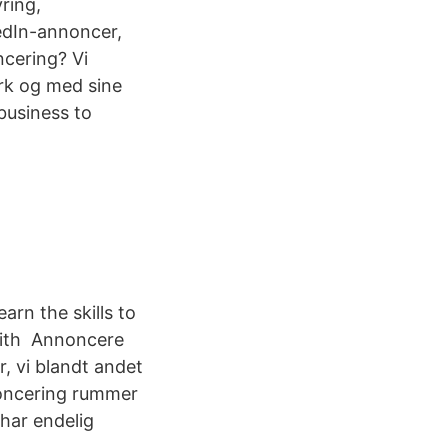
yring,
edIn-annoncer,
cering? Vi
erk og med sine
 business to
rn the skills to
with Annoncere
, vi blandt andet
nnoncering rummer
har endelig