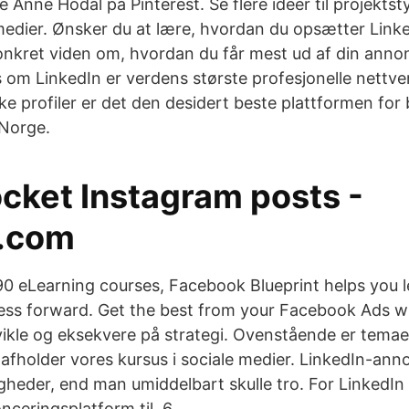
e Anne Hodal på Pinterest. Se flere idéer til projektst
edier. Ønsker du at lære, hvordan du opsætter Link
nkret viden om, hvordan du får mest ud af din annon
us om LinkedIn er verdens største profesjonelle nettv
ske profiler er det den desidert beste plattformen for
 Norge.
cket Instagram posts -
.com
0 eLearning courses, Facebook Blueprint helps you lea
ess forward. Get the best from your Facebook Ads 
vikle og eksekvere på strategi. Ovenstående er temaer
vi afholder vores kursus i sociale medier. LinkedIn-a
gheder, end man umiddelbart skulle tro. For LinkedIn 
nceringsplatform til 6.