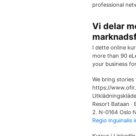
professional net
Vi delar m
marknadsf
I dette online ku
more than 90 eLe
your business fo
We bring stories 
https://www.ofir
Utklädningskläde
Resort Bataan · 
2. N-0164 Oslo 
Regio inguinalis i
Kursus i LinkedI