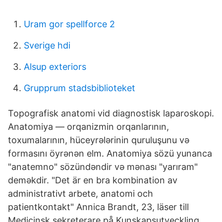
Uram gor spellforce 2
Sverige hdi
Alsup exteriors
Grupprum stadsbiblioteket
Topografisk anatomi vid diagnostisk laparoskopi.
Anatomiya — orqanizmin orqanlarının,
toxumalarının, hüceyrələrinin quruluşunu və
formasını öyrənən elm. Anatomiya sözü yunanca
"anatemno" sözündəndir və mənası "yarıram"
deməkdir. "Det är en bra kombination av
administrativt arbete, anatomi och
patientkontakt" Annica Brandt, 23, läser till
Medicinsk sekreterare på Kunskapsutveckling