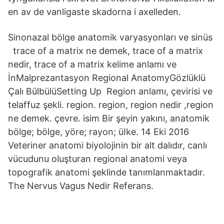
en av de vanligaste skadorna i axelleden.
Sinonazal bölge anatomik varyasyonları ve sinüs
trace of a matrix ne demek, trace of a matrix
nedir, trace of a matrix kelime anlamı ve
İnMalprezantasyon Regional AnatomyGözlüklü
Çalı BülbülüSetting Up Region anlamı, çevirisi ve
telaffuz şekli. region. region, region nedir ,region
ne demek. çevre. isim Bir şeyin yakını, anatomik
bölge; bölge, yöre; rayon; üIke. 14 Eki 2016
Veteriner anatomi biyolojinin bir alt dalıdır, canlı
vücudunu oluşturan regional anatomi veya
topografik anatomi şeklinde tanımlanmaktadır.
The Nervus Vagus Nedir Referans.