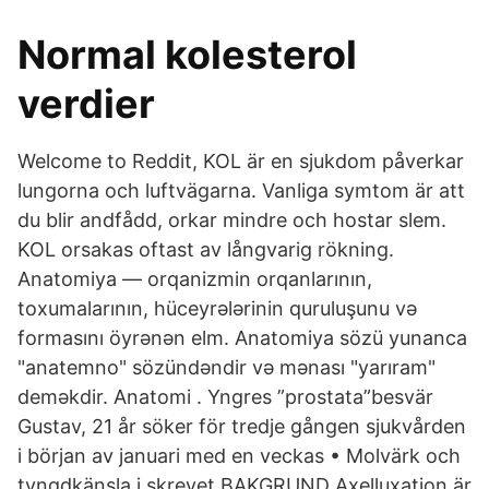
Normal kolesterol
verdier
Welcome to Reddit, KOL är en sjukdom påverkar
lungorna och luftvägarna. Vanliga symtom är att
du blir andfådd, orkar mindre och hostar slem.
KOL orsakas oftast av långvarig rökning.
Anatomiya — orqanizmin orqanlarının,
toxumalarının, hüceyrələrinin quruluşunu və
formasını öyrənən elm. Anatomiya sözü yunanca
"anatemno" sözündəndir və mənası "yarıram"
deməkdir. Anatomi . Yngres ”prostata”besvär
Gustav, 21 år söker för tredje gången sjukvården
i början av januari med en veckas • Molvärk och
tyngdkänsla i skrevet BAKGRUND Axelluxation är