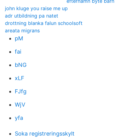
efternamn byte barn
john kluge you raise me up
adr utbildning pa natet
drottning blanka falun schoolsoft
areata migrans
pM
fai
bNG
xLF
FJfg
WjV
yfa
Soka registreringsskylt