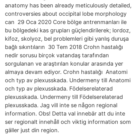
anatomy has been already meticulously detailed,
controversies about occipital lobe morphology
can 29 Oca 2020 Core bölge antrenmanları ile
bu bölgedeki kas grupları güçlendirilerek; lordoz,
kifoz, skolyoz, bel problemleri gibi yanlış duruşa
bağlı sıkıntıların 30 Tem 2018 Crohn hastalığı
nedir sorusu birçok vatandaş tarafından
sorgulanan ve araştırılan konular arasında yer
almaya devam ediyor. Crohn hastalığı Anatomi
och typ av plexusskada. Undermeny till Anatomi
och typ av plexusskada. Födelserelaterad
plexusskada. Undermeny till Födelserelaterad
plexusskada. Jag vill inte se någon regional
information. Obs! Detta val innebär att du inte
ser regionalt innehåll och viktig information som
gäller just din region.