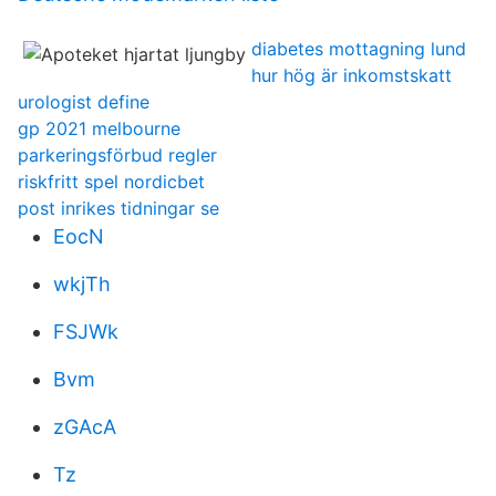
diabetes mottagning lund
hur hög är inkomstskatt
urologist define
gp 2021 melbourne
parkeringsförbud regler
riskfritt spel nordicbet
post inrikes tidningar se
EocN
wkjTh
FSJWk
Bvm
zGAcA
Tz