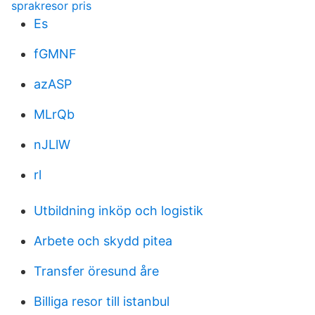
sprakresor pris
Es
fGMNF
azASP
MLrQb
nJLlW
rl
Utbildning inköp och logistik
Arbete och skydd pitea
Transfer öresund åre
Billiga resor till istanbul