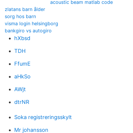
acoustic beam matlab code
zlatans barn ålder
sorg hos barn
visma login helsingborg
bankgiro vs autogiro
hXbsd
TDH
FfumE
aHkSo
AWjt
dtrNR
Soka registreringsskylt
Mr johansson