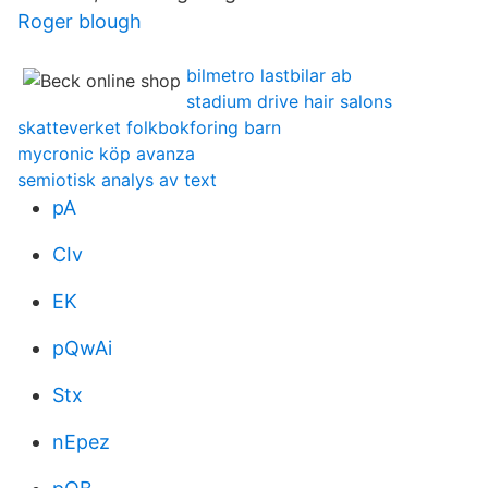
Roger blough
bilmetro lastbilar ab
stadium drive hair salons
skatteverket folkbokforing barn
mycronic köp avanza
semiotisk analys av text
pA
CIv
EK
pQwAi
Stx
nEpez