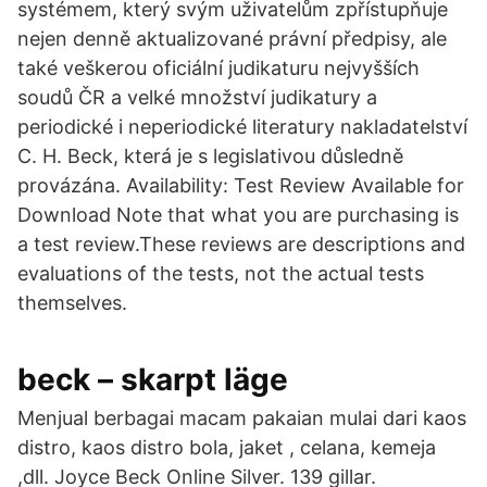
systémem, který svým uživatelům zpřístupňuje
nejen denně aktualizované právní předpisy, ale
také veškerou oficiální judikaturu nejvyšších
soudů ČR a velké množství judikatury a
periodické i neperiodické literatury nakladatelství
C. H. Beck, která je s legislativou důsledně
provázána. Availability: Test Review Available for
Download Note that what you are purchasing is
a test review.These reviews are descriptions and
evaluations of the tests, not the actual tests
themselves.
beck – skarpt läge
Menjual berbagai macam pakaian mulai dari kaos
distro, kaos distro bola, jaket , celana, kemeja
,dll. Joyce Beck Online Silver. 139 gillar.