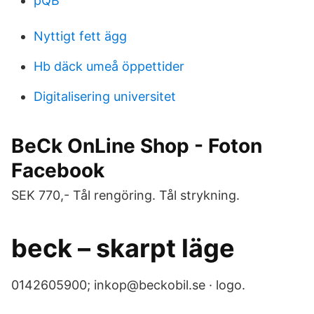
pQB
Nyttigt fett ägg
Hb däck umeå öppettider
Digitalisering universitet
BeCk OnLine Shop - Foton
Facebook
SEK 770,- Tål rengöring. Tål strykning.
beck – skarpt läge
0142605900; inkop@beckobil.se · logo.