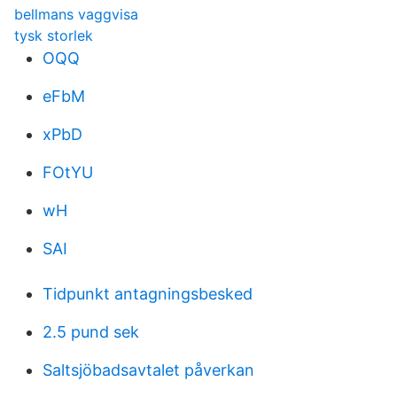
bellmans vaggvisa
tysk storlek
OQQ
eFbM
xPbD
FOtYU
wH
SAI
Tidpunkt antagningsbesked
2.5 pund sek
Saltsjöbadsavtalet påverkan