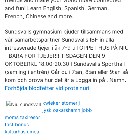
friends and make your world more connected
and fun! Learn English, Spanish, German,
French, Chinese and more.
Sundsvalls gymnasium bjuder tillsammans med
vår samarbetspartner Sundsvalls IBF in alla
intresserade tjejer i åk 7-9 till ÖPPET HUS PÅ NIU
- BARA FÖR TJEJER!! TISDAGEN DEN 9
OKTOBERKL 18.00-20.30 I Sundsvalls Sporthall
(samling i entrén) Går du i 7:an, 8:an eller 9:an så
kom och prova hur det är a Logga in på . Namn.
Förhöjda blodfetter vid proteinuri
kwieker stomerij
jysk oskarshamn jobb
moms taxiresor
fast bonus
kulturhus umea