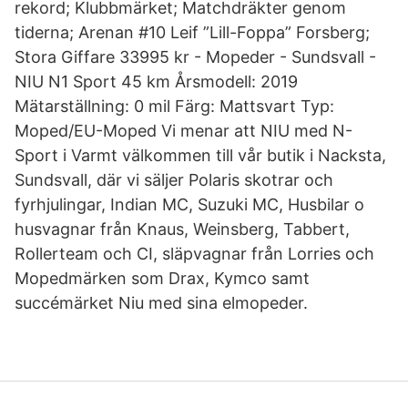
rekord; Klubbmärket; Matchdräkter genom
tiderna; Arenan #10 Leif ”Lill-Foppa” Forsberg;
Stora Giffare 33995 kr - Mopeder - Sundsvall -
NIU N1 Sport 45 km Årsmodell: 2019
Mätarställning: 0 mil Färg: Mattsvart Typ:
Moped/EU-Moped Vi menar att NIU med N-
Sport i Varmt välkommen till vår butik i Nacksta,
Sundsvall, där vi säljer Polaris skotrar och
fyrhjulingar, Indian MC, Suzuki MC, Husbilar o
husvagnar från Knaus, Weinsberg, Tabbert,
Rollerteam och CI, släpvagnar från Lorries och
Mopedmärken som Drax, Kymco samt
succémärket Niu med sina elmopeder.