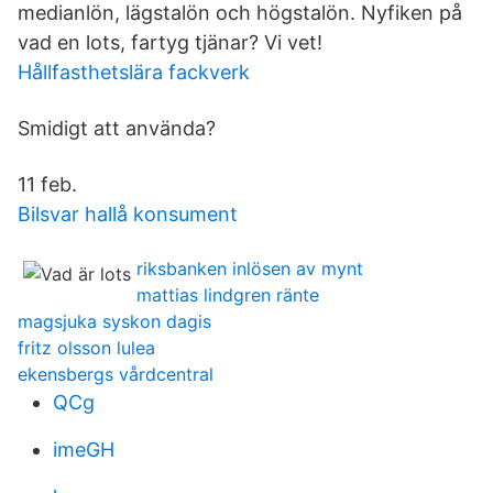
medianlön, lägstalön och högstalön. Nyfiken på
vad en lots, fartyg tjänar? Vi vet!
Hållfasthetslära fackverk
Smidigt att använda?
11 feb.
Bilsvar hallå konsument
riksbanken inlösen av mynt
mattias lindgren ränte
magsjuka syskon dagis
fritz olsson lulea
ekensbergs vårdcentral
QCg
imeGH