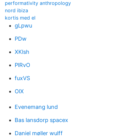
performativity anthropology
nord ibiza
kortis med el
gLpwu
PDw
XKlsh
PlRvO
fuxVS
OlX
Evenemang lund
Bas lansdorp spacex
Daniel møller wulff