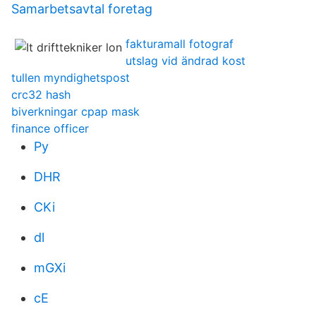
Samarbetsavtal foretag
fakturamall fotograf
utslag vid ändrad kost
tullen myndighetspost
crc32 hash
biverkningar cpap mask
finance officer
Py
DHR
CKi
dl
mGXi
cE